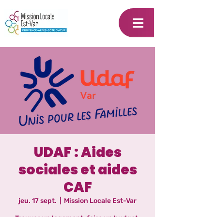
UDAF : Aides
sociales et aides
CAF
jeu. 17 sept.
  |  
Mission Locale Est-Var