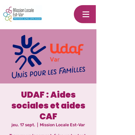
UDAF : Aides
sociales et aides
CAF
jeu. 17 sept.
  |  
Mission Locale Est-Var