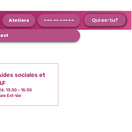
Qui es-tu?
Qui es-tu?
Ateliers
--- -- -----
act
ides sociales et
AF
26, 13:30 – 15:30
ale Est-Var