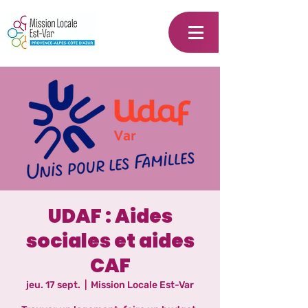
UDAF : Aides
sociales et aides
CAF
jeu. 17 sept.
  |  
Mission Locale Est-Var