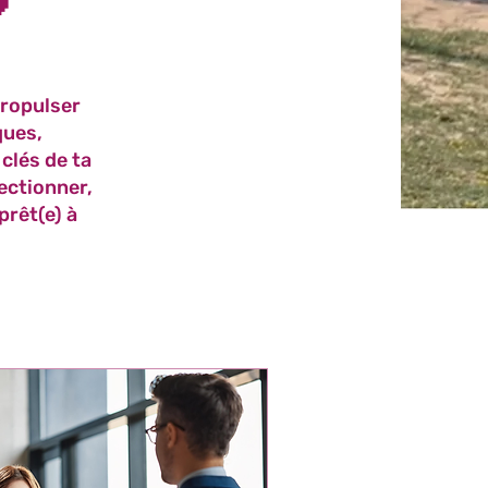
propulser
ques,
 clés de ta
ectionner,
prêt(e) à