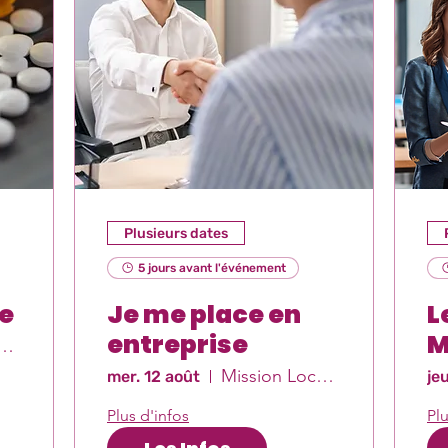
Plusieurs dates
5 jours avant l'événement
e
Je me place en
L
entreprise
M
ion Locale Est-Var
Mission Locale Est-Var
mer. 12 août
je
Plus d'infos
Plu