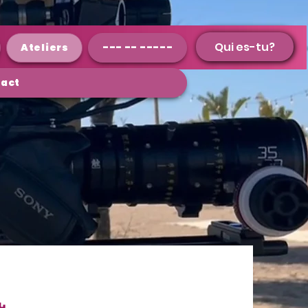
Qui es-tu?
Qui es-tu?
Ateliers
--- -- -----
act
