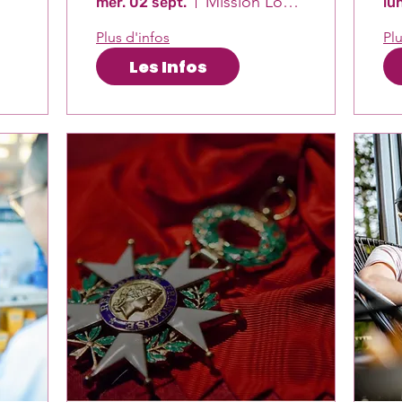
Mission Locale Est-Var
mer. 02 sept.
lu
Plus d'infos
Plu
Les Infos