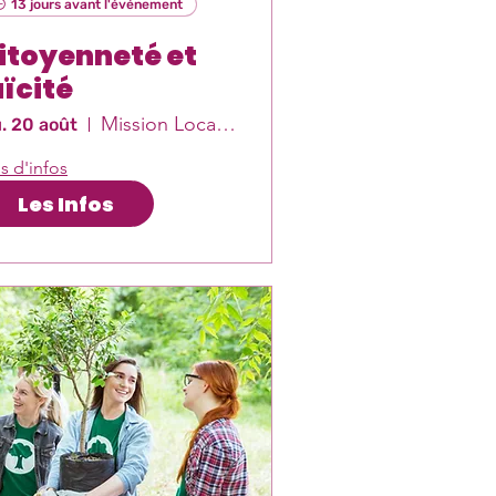
13 jours avant l'événement
itoyenneté et
aïcité
Mission Locale Est-Var
u. 20 août
s d'infos
Les Infos