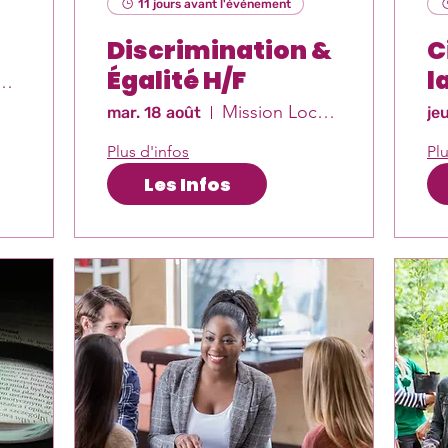
11 jours avant l'événement
Discrimination &
C
Égalité H/F
l
n Locale Est-Var
Mission Locale Est-Var
mar. 18 août
je
Plus d'infos
Plu
Les Infos