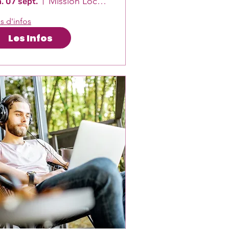
Mission Locale Est-Var
n. 07 sept.
s d'infos
Les Infos