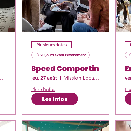
Plusieurs dates
20 jours avant l'événement
Speed Comportin
E
ission Locale Est-Var
Mission Locale Est-Var
jeu. 27 août
ve
Plus d'infos
Plu
Les Infos