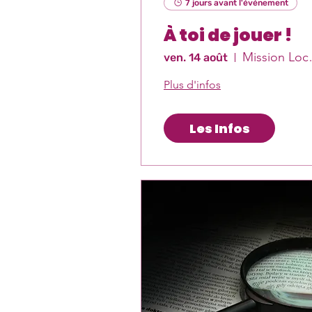
7 jours avant l'événement
À toi de jouer !
Missio
ven. 14 août
Plus d'infos
Les Infos