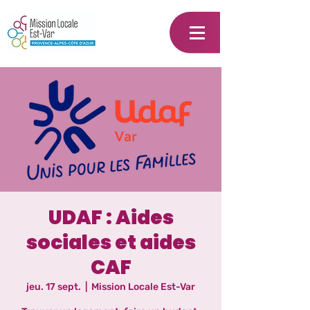
UDAF : Aides
sociales et aides
CAF
jeu. 17 sept.
  |  
Mission Locale Est-Var