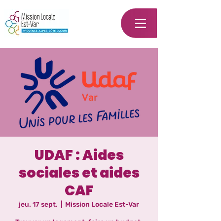
UDAF : Aides
sociales et aides
CAF
jeu. 17 sept.
  |  
Mission Locale Est-Var