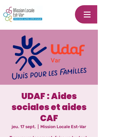
UDAF : Aides
sociales et aides
CAF
jeu. 17 sept.
  |  
Mission Locale Est-Var