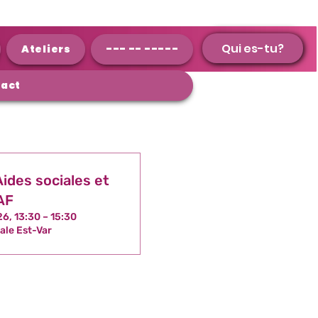
Qui es-tu?
Qui es-tu?
Ateliers
--- -- -----
act
ides sociales et
AF
26, 13:30 – 15:30
ale Est-Var